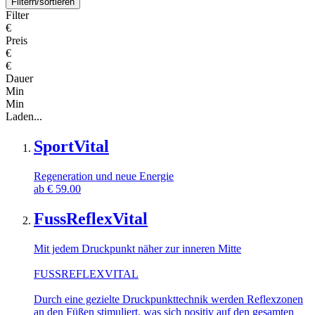
Filtern/sortieren
Filter
€
Preis
€
€
Dauer
Min
Min
Laden...
SportVital
Regeneration und neue Energie
ab
€
59.00
FussReflexVital
Mit jedem Druckpunkt näher zur inneren Mitte
FUSSREFLEXVITAL
Durch eine gezielte Druckpunkttechnik werden Reflexzonen
an den Füßen stimuliert, was sich positiv auf den gesamten