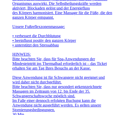
Organismus auswirkt. Die Selbstheilungskräfte werden
aktiviert, Blockaden gelöst und der Energiefluss
des Körpers harmonisiert. Eine Massage für die Füße, die den
ganzen Körper entspannt.
Unsere Fußreflexzonenmassage:
• verbessert die Durchblutung
• beeinflusst positiv den ganzen Körper
• unterstützt den Stressabbau
HINWEIS:
Bitte beachten Sie, dass für Spa-Anwendungen der
Mindesteintritt ins Thermalbad erforderlich ist – das Ticket
erhalten Sie am Tag Ihres Besuchs an der Kasse.
Diese Anwendung ist für Schwangere nicht geeignet und
wird daher nicht durchgeführt.
Bitte beachten Sie, dass nur gesondert gekennzeichnete
Massagen im Zeitraum von 12. bis Ende der 35.
Schwangerschaftswoche möglich sind.
Im Falle einer dennoch erfolgten Buchung kann die
Anwendung nicht ausgeführt werden. Es gelten unsere
Stornierungsbedingungen.
30
Min