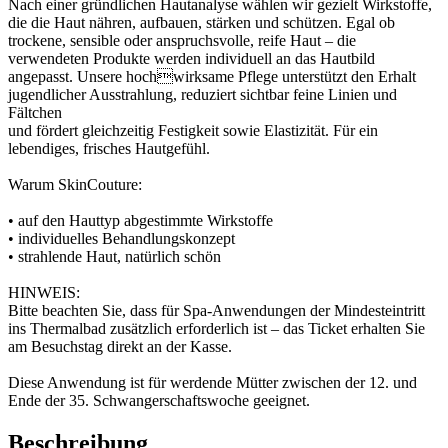
Nach einer gründlichen Hautanalyse wählen wir gezielt Wirkstoffe,
die die Haut nähren, aufbauen, stärken und schützen. Egal ob
trockene, sensible oder anspruchsvolle, reife Haut – die
verwendeten Produkte werden individuell an das Hautbild
angepasst. Unsere hochwirksame Pflege unterstützt den Erhalt
jugendlicher Ausstrahlung, reduziert sichtbar feine Linien und
Fältchen
und fördert gleichzeitig Festigkeit sowie Elastizität. Für ein
lebendiges, frisches Hautgefühl.
Warum SkinCouture:
• auf den Hauttyp abgestimmte Wirkstoffe
• individuelles Behandlungskonzept
• strahlende Haut, natürlich schön
HINWEIS:
Bitte beachten Sie, dass für Spa-Anwendungen der Mindesteintritt
ins Thermalbad zusätzlich erforderlich ist – das Ticket erhalten Sie
am Besuchstag direkt an der Kasse.
Diese Anwendung ist für werdende Mütter zwischen der 12. und
Ende der 35. Schwangerschaftswoche geeignet.
Beschreibung